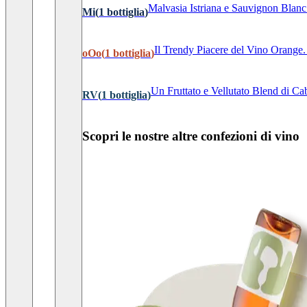
Malvasia Istriana e Sauvignon Blanc: 
Mi
(
1
bottiglia
)
Il Trendy Piacere del Vino Orange. 
oOo
(
1
bottiglia
)
Un Fruttato e Vellutato Blend di Cab
RV
(
1
bottiglia
)
Scopri le nostre altre confezioni di vino