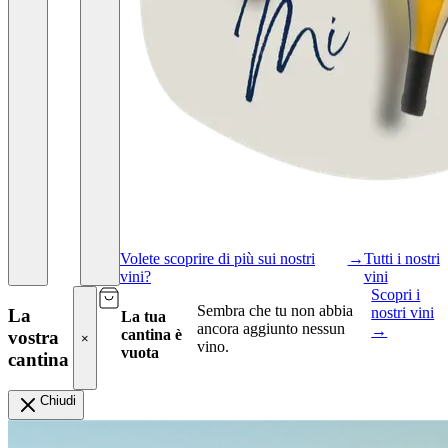
Volete scoprire di più sui nostri
→
Tutti i nostri
vini?
vini
Scopri i
Sembra che tu non abbia
nostri vini
La
La tua
ancora aggiunto nessun
→
cantina è
vostra
×
vino.
vuota
cantina
Chiudi