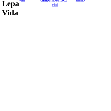
vini
camper
nostri
Box
siamo
Lepa
vini
Vida