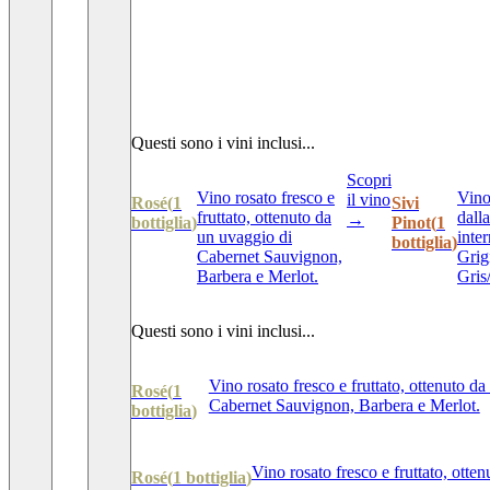
Questi sono i vini inclusi...
Scopri
Vino rosato fresco e
Vino 
il vino
Rosé
(
1
Sivi
fruttato, ottenuto da
dall
→
bottiglia
)
Pinot
(
1
un uvaggio di
inte
bottiglia
)
Cabernet Sauvignon,
Grig
Barbera e Merlot.
Gris
Questi sono i vini inclusi...
Vino rosato fresco e fruttato, ottenuto d
Rosé
(
1
Cabernet Sauvignon, Barbera e Merlot.
bottiglia
)
Vino rosato fresco e fruttato, ott
Rosé
(
1
bottiglia
)