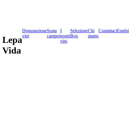
Degustazione
Sosta
I
Selezione
Chi
Contattaci
Englis
vini
camper
nostri
Box
siamo
Lepa
vini
Vida