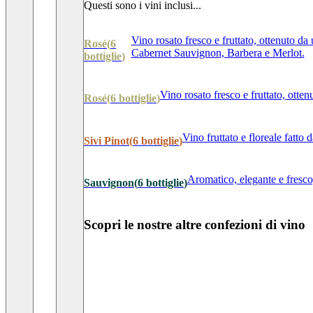
Questi sono i vini inclusi...
Vino rosato fresco e fruttato, ottenuto da
Rosé
(
6
Cabernet Sauvignon, Barbera e Merlot.
bottiglie
)
Vino rosato fresco e fruttato, ott
Rosé
(
6
bottiglie
)
Vino fruttato e floreale fatto
Sivi Pinot
(
6
bottiglie
)
Aromatico, elegante e fresco
Sauvignon
(
6
bottiglie
)
Scopri le nostre altre confezioni di vino