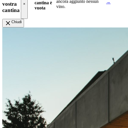
ancora aggiunto nessun
→
cantina è
vostra
×
vino.
vuota
cantina
Chiudi