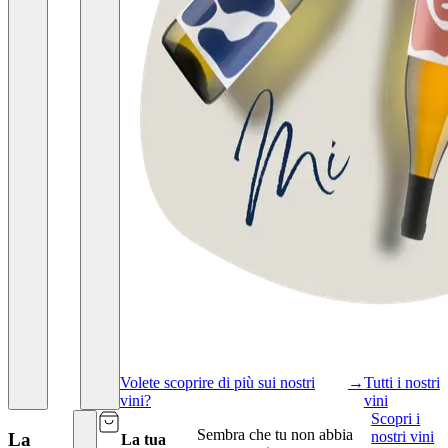
Volete scoprire di più sui nostri
→
Tutti i nostri
vini?
vini
Scopri i
Sembra che tu non abbia
nostri vini
La
La tua