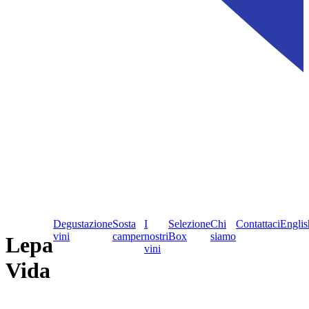
Degustazione
Sosta
I
Selezione
Chi
Contattaci
Englis
vini
camper
nostri
Box
siamo
Lepa
vini
Vida