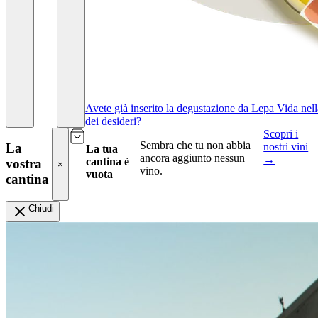
Avete già inserito la degustazione da Lepa Vida nella
dei desideri?
Scopri i
Sembra che tu non abbia
nostri vini
La
La tua
ancora aggiunto nessun
→
cantina è
vostra
×
vino.
vuota
cantina
Chiudi