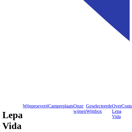
Wijnproeverij
Camperplaats
Onze
Geselecteerde
Over
Conta
wijnen
Wijnbox
Lepa
Lepa
Vida
Vida