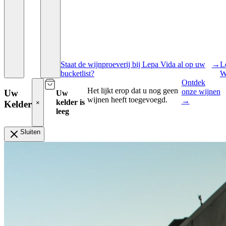
Staat de wijnproeverij bij Lepa Vida al op uw
→
L
bucketlist?
W
Ontdek
Het lijkt erop dat u nog geen
onze wijnen
Uw
Uw
wijnen heeft toegevoegd.
→
kelder is
Kelder
×
leeg
Sluiten