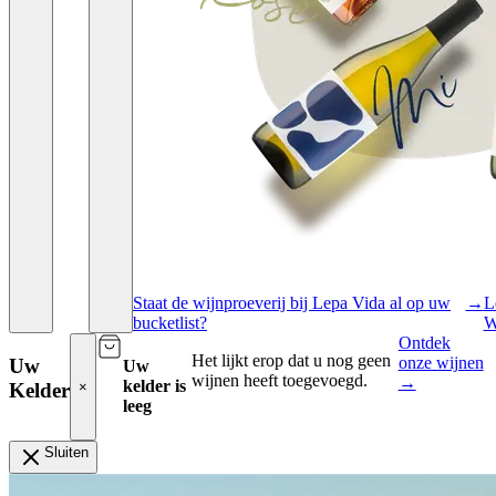
Staat de wijnproeverij bij Lepa Vida al op uw
→
L
bucketlist?
W
Ontdek
Het lijkt erop dat u nog geen
onze wijnen
Uw
Uw
wijnen heeft toegevoegd.
→
kelder is
Kelder
×
leeg
Sluiten