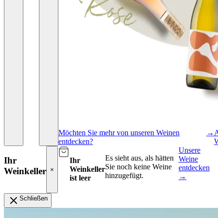
Möchten Sie mehr von unseren Weinen
→
A
entdecken?
W
Unsere
Es sieht aus, als hätten
Weine
Ihr
Ihr
Sie noch keine Weine
entdecken
Weinkeller
Weinkeller
×
hinzugefügt.
→
ist leer
Schließen