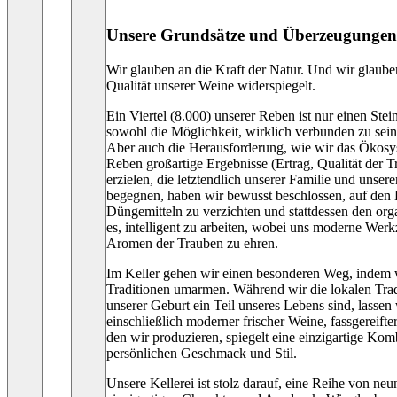
Unsere Grundsätze und Überzeugungen
Wir glauben an die Kraft der Natur. Und wir glaube
Qualität unserer Weine widerspiegelt.
Ein Viertel (8.000) unserer Reben ist nur einen Ste
sowohl die Möglichkeit, wirklich verbunden zu sei
Aber auch die Herausforderung, wie wir das Ökosy
Reben großartige Ergebnisse (Ertrag, Qualität der
erzielen, die letztendlich unserer Familie und uns
begegnen, haben wir bewusst beschlossen, auf den E
Düngemitteln zu verzichten und stattdessen den org
es, intelligent zu arbeiten, wobei uns moderne Werk
Aromen der Trauben zu ehren.
Im Keller gehen wir einen besonderen Weg, indem w
Traditionen umarmen. Während wir die lokalen Tradi
unserer Geburt ein Teil unseres Lebens sind, lassen 
einschließlich moderner frischer Weine, fassgereif
den wir produzieren, spiegelt eine einzigartige Ko
persönlichen Geschmack und Stil.
Unsere Kellerei ist stolz darauf, eine Reihe von n