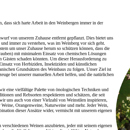
n, dass sich harte Arbeit in den Weinbergen immer in der
inwurf von unserem Zuhause entfernt gepflanzt. Dies bietet uns
n und immer zu verstehen, was im Weinberg vor sich geht.
stem um unser Zuhause herum so schützen können, dass die
 Trauben) mit minimalem Einsatz von chemischen Lösungen
eren Gästen schaden könnten. Um dieser Herausforderung zu
insatz von Herbiziden, Insektiziden und künstlichen
anischen Grundsätzen des Weinbaus zu folgen. Unser Ziel ist
zeuge bei unserer manuellen Arbeit helfen, und die natürlichen
ir eine vielfältige Palette von önologischen Techniken und
tionen und Rebsorten respektieren und schätzen, die seit
wir uns auch von einer Vielzahl von Weinstilen inspirieren,
ter Weine, Orangenweine, Naturweine und mehr. Jeder Wein,
mbination dieser Ansätze wider, vermischt mit unserem eigenen
eun verschiedenen Weinen anzubieten, jeder mit seinem eigenen