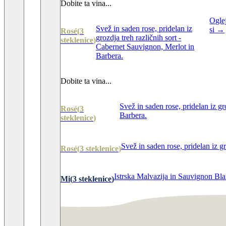
Dobite ta vina...
Ogle
Svež in saden rose, pridelan iz
si
→
Rosé
(
3
grozdja treh različnih sort -
steklenice
)
Cabernet Sauvignon, Merlot in
Barbera.
Dobite ta vina...
Svež in saden rose, pridelan iz gr
Rosé
(
3
Barbera.
steklenice
)
Svež in saden rose, pridelan iz g
Rosé
(
3
steklenice
)
Istrska Malvazija in Sauvignon Bla
Mi
(
3
steklenice
)