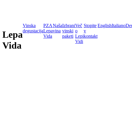
Vinska
PZA
Naša
Izbrani
Več
Stopite
English
Italiano
De
degustacija
Lepa
vina
vinski
o
v
Lepa
Vida
paketi
Lepi
kontakt
Vidi
Vida