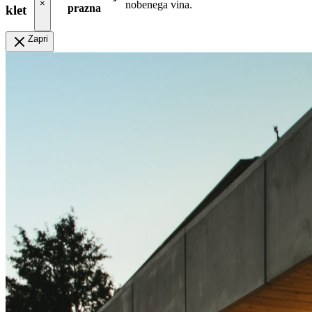
×
nobenega vina.
prazna
klet
Zapri