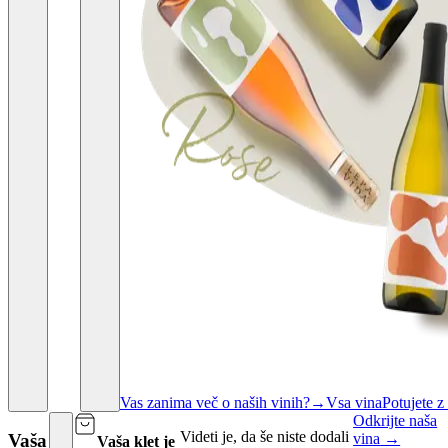
Vas zanima več o naših vinih?
→
Vsa vina
Potujete 
Odkrijte naša
Videti je, da še niste dodali
vina
→
Vaša
Vaša klet je