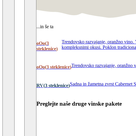
...in še ta
Trendovsko razvajanje, oranžno vino. 
oOo
(
3
kompleksnimi okusi. Poklon tradicional
steklenice
)
Trendovsko razvajanje, oranžno v
oOo
(
3
steklenice
)
Sadna in žametna zvrst Cabernet S
RV
(
3
steklenice
)
Preglejte naše druge vinske pakete