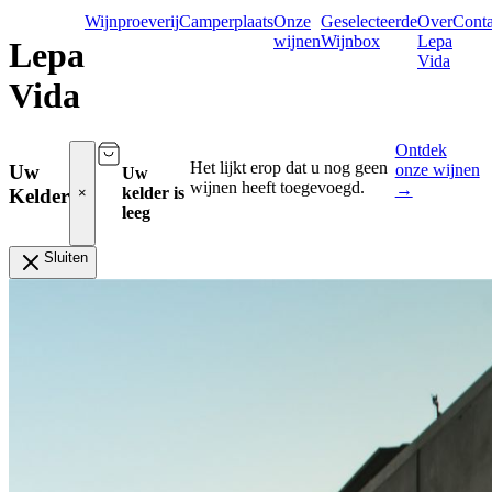
Wijnproeverij
Camperplaats
Onze
Geselecteerde
Over
Conta
wijnen
Wijnbox
Lepa
Lepa
Vida
Vida
Ontdek
Het lijkt erop dat u nog geen
onze wijnen
Uw
Uw
wijnen heeft toegevoegd.
→
kelder is
Kelder
×
leeg
Sluiten